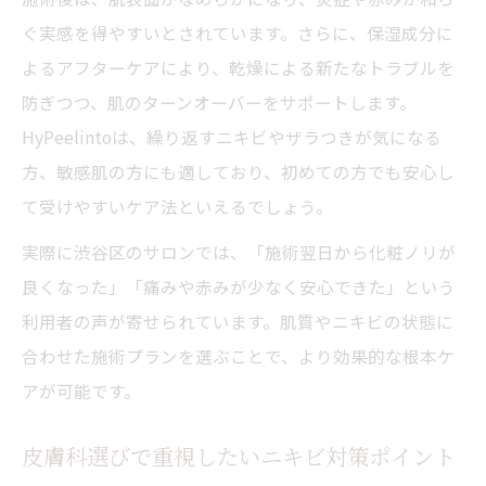
ニキビ悩みを解消する渋谷区発の最新事例
ぐ実感を得やすいとされています。さらに、保湿成分に
よるアフターケアにより、乾燥による新たなトラブルを
クリスティーナやHyPeelintoの効果的活用
防ぎつつ、肌のターンオーバーをサポートします。
法
HyPeelintoは、繰り返すニキビやザラつきが気になる
口コミで広がる渋谷区ニキビケアの新常識
方、敏感肌の方にも適しており、初めての方でも安心し
先進スキンケアで叶う透明感ある肌への道
て受けやすいケア法といえるでしょう。
ニキビ対策で大切な正しいセルフケア習慣
実際に渋谷区のサロンでは、「施術翌日から化粧ノリが
良くなった」「痛みや赤みが少なく安心できた」という
利用者の声が寄せられています。肌質やニキビの状態に
合わせた施術プランを選ぶことで、より効果的な根本ケ
アが可能です。
皮膚科選びで重視したいニキビ対策ポイント