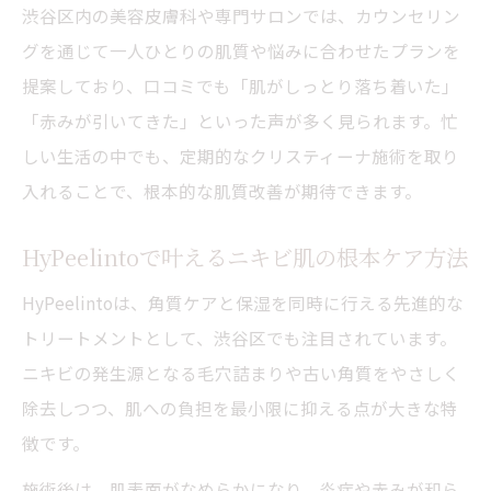
渋谷区内の美容皮膚科や専門サロンでは、カウンセリン
HyPeelinto施術が忙しい現代人に人気の理
グを通じて一人ひとりの肌質や悩みに合わせたプランを
由
提案しており、口コミでも「肌がしっとり落ち着いた」
口コミを参考にした通院ストレス軽減方法
「赤みが引いてきた」といった声が多く見られます。忙
新しいスキンケアの選び方と継続のポイントを
しい生活の中でも、定期的なクリスティーナ施術を取り
紹介
入れることで、根本的な肌質改善が期待できます。
ニキビ改善に最適なスキンケア選びのコツ
HyPeelintoで叶えるニキビ肌の根本ケア方法
クリスティーナで実感できる継続効果を解
説
HyPeelintoは、角質ケアと保湿を同時に行える先進的な
HyPeelinto施術後のアフターケアポイント
トリートメントとして、渋谷区でも注目されています。
自分に合う渋谷区のスキンケア選択法
ニキビの発生源となる毛穴詰まりや古い角質をやさしく
除去しつつ、肌への負担を最小限に抑える点が大きな特
口コミや体験談から学ぶ継続の大切さ
徴です。
もう悩まない渋谷区発のニキビケア最前線ガイ
ド
施術後は、肌表面がなめらかになり、炎症や赤みが和ら