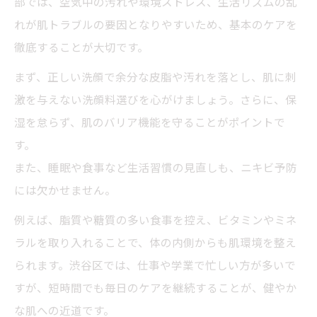
部では、空気中の汚れや環境ストレス、生活リズムの乱
果とは
れが肌トラブルの要因となりやすいため、基本のケアを
HyPeelintoがもたらす肌質変化と継続の重
徹底することが大切です。
要性
まず、正しい洗顔で余分な皮脂や汚れを落とし、肌に刺
ニキビ肌対応の先進ケアを体験するメリッ
激を与えない洗顔料選びを心がけましょう。さらに、保
ト
湿を怠らず、肌のバリア機能を守ることがポイントで
渋谷区で受けられる肌質改善の最新アプロ
す。
ーチ
また、睡眠や食事など生活習慣の見直しも、ニキビ予防
には欠かせません。
口コミや評判から見るクリスティーナの実
力
例えば、脂質や糖質の多い食事を控え、ビタミンやミネ
ニキビ対策なら渋谷区で実践される先進ケアを
ラルを取り入れることで、体の内側からも肌環境を整え
チェック
られます。渋谷区では、仕事や学業で忙しい方が多いで
渋谷区で選ばれるニキビ先進治療の特徴と
すが、短時間でも毎日のケアを継続することが、健やか
効果
な肌への近道です。