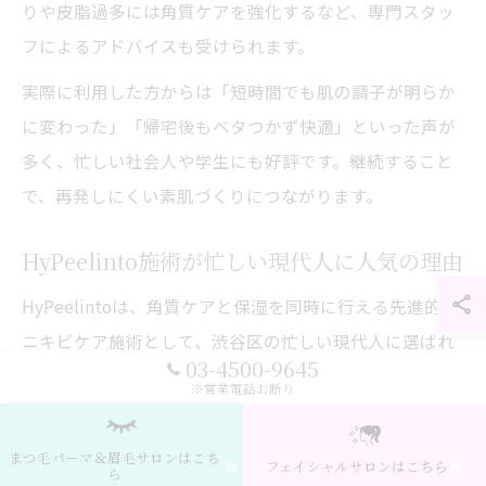
りや皮脂過多には角質ケアを強化するなど、専門スタッ
フによるアドバイスも受けられます。
実際に利用した方からは「短時間でも肌の調子が明らか
に変わった」「帰宅後もベタつかず快適」といった声が
多く、忙しい社会人や学生にも好評です。継続すること
で、再発しにくい素肌づくりにつながります。
HyPeelinto施術が忙しい現代人に人気の理由
HyPeelintoは、角質ケアと保湿を同時に行える先進的な
ニキビケア施術として、渋谷区の忙しい現代人に選ばれ
03-4500-9645
ています。従来のピーリングと異なり、肌への刺激を抑
※営業電話お断り
えつつ、効果的に古い角質や毛穴汚れを除去できるのが
特徴です。
まつ毛パーマ＆眉毛サロンはこち
フェイシャルサロンはこちら
ら