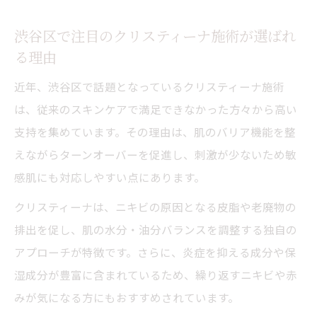
クリスティーナとHyPeelintoの違いを解説
渋谷区で注目のクリスティーナ施術が選ばれ
ニキビ注射など多彩な治療法の選び方を知
る理由
る
近年、渋谷区で話題となっているクリスティーナ施術
忙しい人も通いやすい渋谷区ケアの魅力と
は、従来のスキンケアで満足できなかった方々から高い
は
支持を集めています。その理由は、肌のバリア機能を整
口コミで支持されるニキビケアを徹底比較
えながらターンオーバーを促進し、刺激が少ないため敏
職場帰りにも通える渋谷区のニキビケア事情を
感肌にも対応しやすい点にあります。
徹底解説
クリスティーナは、ニキビの原因となる皮脂や老廃物の
夜間診療で便利な渋谷区のニキビケア事情
排出を促し、肌の水分・油分バランスを調整する独自の
とは
アプローチが特徴です。さらに、炎症を抑える成分や保
予約の取りやすさで選ぶ皮膚科のポイント
湿成分が豊富に含まれているため、繰り返すニキビや赤
仕事帰りに利用できるクリスティーナ施術
みが気になる方にもおすすめされています。
体験