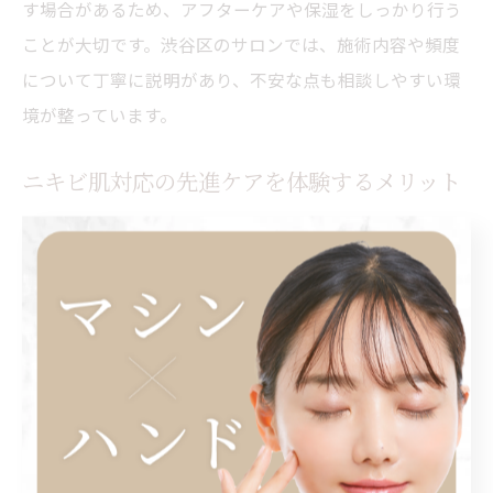
す場合があるため、アフターケアや保湿をしっかり行う
ことが大切です。渋谷区のサロンでは、施術内容や頻度
について丁寧に説明があり、不安な点も相談しやすい環
境が整っています。
ニキビ肌対応の先進ケアを体験するメリット
渋谷区で受けられるクリスティーナやHyPeelintoなどの
先進的なニキビケアは、自己流のスキンケアに限界を感
じている方にとって新たな選択肢となります。専門家に
よるカウンセリングを通じて、個々の肌状態やライフス
タイルに合わせた施術を受けられる点が大きなメリット
です。
これらの施術は、一般的な洗顔や市販のケア用品では届
きにくい肌の奥深くまでアプローチできるため、根本的