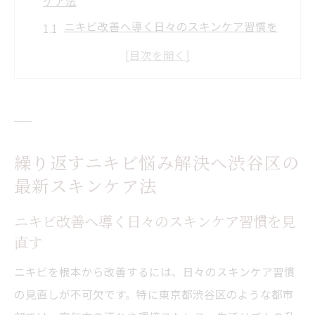
ケア法
ニキビ改善へ導く日々のスキンケア習慣を
見直す
渋谷区で注目のクリスティーナ施術が選ば
れる理由
HyPeelintoで叶えるニキビ肌の根本ケア方
法
繰り返すニキビ悩み解決へ渋谷区の
皮膚科選びで重視したいニキビ対策ポイン
最新スキンケア法
ト
口コミで評判の渋谷区スキンケア事情をチ
ニキビ改善へ導く日々のスキンケア習慣を見
直す
ェック
クリスティーナやHyPeelintoで目指す肌質改善
ニキビを根本から改善するには、日々のスキンケア習慣
の道
の見直しが不可欠です。特に東京都渋谷区のような都市
ニキビに悩む方へクリスティーナの施術効