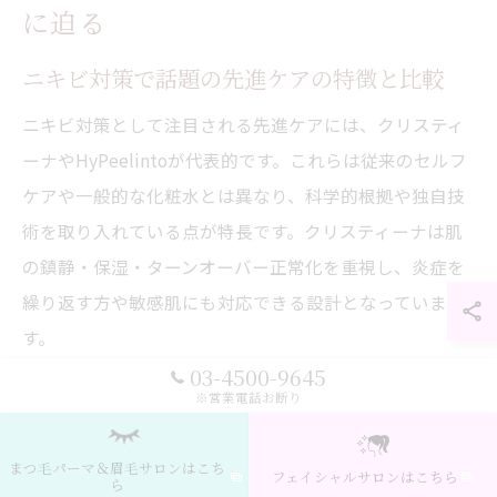
に迫る
ニキビ対策で話題の先進ケアの特徴と比較
ニキビ対策として注目される先進ケアには、クリスティ
ーナやHyPeelintoが代表的です。これらは従来のセルフ
ケアや一般的な化粧水とは異なり、科学的根拠や独自技
術を取り入れている点が特長です。クリスティーナは肌
の鎮静・保湿・ターンオーバー正常化を重視し、炎症を
繰り返す方や敏感肌にも対応できる設計となっていま
す。
03-4500-9645
一方、HyPeelintoは高濃度水素の力で毛穴奥の酸化皮脂
※営業電話お断り
や不純物を分解・除去するという独自のアプローチを採
用しています。これにより、通常の洗顔や化粧水だけで
まつ毛パーマ＆眉毛サロンはこち
フェイシャルサロンはこちら
ら
は落としきれない汚れも徹底的にケアできます。どちら