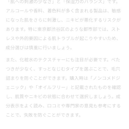
とは
「肌への刺激の少なさ」と「保湿力のバランス」です。
アルコールや香料、着色料が多く含まれる製品は、敏感
クリスティーナ施術とニキビ肌の相性を徹
になった肌をさらに刺激し、ニキビが悪化するリスクが
底解説
あります。特に東京都渋谷区のような都市部では、スト
最新ニキビケアとしてのクリスティーナの
レスや外的要因による肌トラブルが起こりやすいため、
特徴
成分選びは慎重に行いましょう。
クリスティーナが支持される理由と魅力の
裏側
また、化粧水のテクスチャーにも注目が必要です。べた
つきが少なく、すっとなじむタイプを選ぶことで、毛穴
HyPeelintoを通じた肌環境の整え方とは
詰まりを防ぐことができます。購入時は「ノンコメドジ
HyPeelintoが叶える新しいニキビケア体験
ェニック」や「オイルフリー」と記載されたものを確認
ニキビ肌の土台を整えるHyPeelintoの実力
し、肌質やニキビの状態に合わせて選択しましょう。成
HyPeelintoと化粧水の併用で得られる変化
分表示をよく読み、口コミや専門家の意見も参考にする
HyPeelinto施術後の正しいスキンケア方法
ことで、失敗を防ぐことができます。
ニキビ悪化を防ぐHyPeelintoのポイント紹