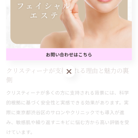
これにより、「繰り返すニキビが落ち着いた」「肌全体
が明るくなった」といった実感が得られやすくなりま
す。定期的なケアを継続することで、再発防止や美肌維
持にもつながるのが、最新ニキビケアとしての大きな魅
力です。
お問い合わせはこちら
クリスティーナが支持される理由と魅力の裏
お問い合わせはこちら
側
クリスティーナが多くの方に支持される背景には、科学
的根拠に基づく安全性と実感できる効果があります。実
際に東京都渋谷区のサロンやクリニックでも導入が進
み、敏感肌や繰り返すニキビに悩む方から高い評価を受
けています。