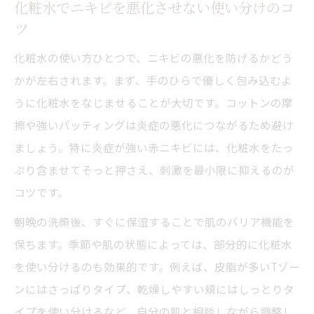
介
化粧水でニキビを悪化させない使い分けのコ
ツ
化粧水の効果的な使い方でニキビ改善を実感
ニキビ肌に最適な化粧水の使い方と頻度
化粧水の使い方ひとつで、ニキビの悪化を防げるかどう
化粧水でニキビを抑えるための手順とコツ
かが左右されます。まず、手のひらで優しく包み込むよ
うに化粧水をなじませることが大切です。コットンの摩
ニキビ悪化を防ぐための保湿と浸透テクニ
擦や強いパッティングは炎症の悪化につながるため避け
ック
ましょう。特に炎症が強い赤ニキビには、化粧水をたっ
クリスティーナやHyPeelinto併用時の注意
ぷり含ませてそっと押さえ、刺激を最小限に抑えるのが
点
コツです。
ニキビ改善を実感するための化粧水活用術
朝晩の洗顔後、すぐに保湿することで肌のバリア機能を
渋谷区で注目される先進ケアの実力に迫る
保ちます。季節や肌の状態によっては、部分的に化粧水
ニキビ対策で話題の先進ケアの特徴と比較
を使い分けるのも効果的です。例えば、皮脂が多いTゾー
クリスティーナやHyPeelintoの施術体験談
ンにはさっぱりタイプ、乾燥しやすい頬にはしっとりタ
集
イプを使い分けるなど、自分の肌と相談しながら調整し