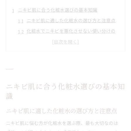
ニキビ肌に合う化粧水選びの基本知識
ニキビ肌に適した化粧水の選び方と注意点
化粧水でニキビを悪化させない使い分けの
コツ
敏感肌にも安心なニキビケア化粧水の特徴
ニキビ予防に役立つ成分と避けるべき成分
クリスティーナやHyPeelintoが注目される
理由
ニキビ肌に合う化粧水選びの基本知
話題のクリスティーナ体験で見える新たなケア
識
クリスティーナ体験で得られるニキビ改善
ニキビ肌に適した化粧水の選び方と注意点
の実感
実際に感じたクリスティーナの化粧水効果
ニキビ肌に悩む方が化粧水を選ぶ際、最も大切なのは