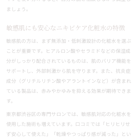
オムニラックスなど最新機器のニキビ効果
ましょう。
とは
専門的なニキビケアと化粧水の関係性に注
敏感肌にも安心なニキビケア化粧水の特徴
目
敏感肌の方は、まず無添加・低刺激設計の化粧水を選ぶ
先進ケア導入で変わるニキビ肌の未来展望
ことが重要です。ヒアルロン酸やセラミドなどの保湿成
ニキビ対策に活きる最新スキンケア戦略
分がしっかり配合されているものは、肌のバリア機能を
ニキビ再発を防ぐスキンケア戦略の最前線
サポートし、外部刺激から肌を守ります。また、抗炎症
化粧水と話題ケアで叶える長期的な肌改善
成分（グリチルリチン酸やアラントインなど）が含まれ
ている製品は、赤みやかゆみを抑える効果が期待できま
食生活・生活習慣見直しとニキビ対策の関
す。
係
赤外線やオムニラックスを活かした未来型
東京都渋谷区の専門サロンでは、敏感肌対応の化粧水を
ケア
使用した施術も増えています。口コミでは「ヒリヒリせ
ず安心して使えた」「乾燥やつっぱり感が減った」とい
失敗しないニキビ肌の最新スキンケア選び