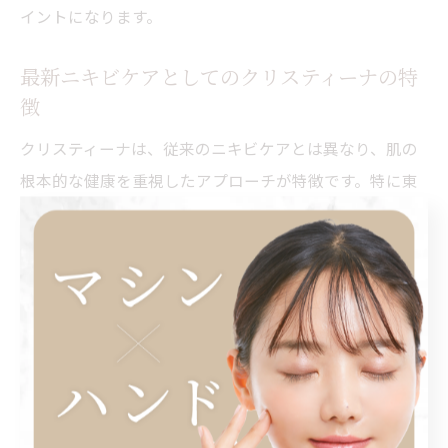
イントになります。
最新ニキビケアとしてのクリスティーナの特
徴
クリスティーナは、従来のニキビケアとは異なり、肌の
根本的な健康を重視したアプローチが特徴です。特に東
京都渋谷区では、セルフケアやドラッグストアアイテム
に限界を感じた方がクリスティーナやHyPeelintoを選ぶ
ケースが増えています。
特徴的なのは、肌への刺激を抑えつつ、鎮静・保湿・タ
ーンオーバー正常化を一度に目指せる点です。さらに、
HyPeelintoのように高濃度水素を使った毛穴ケア技術も
併用することで、酸化皮脂や不純物まで徹底的にケアで
きます。