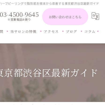
ハーブピーリングで脂性肌を根本から改善する東京都渋谷区最新ガイド
03-4500-9645
お問い合わせはこちら
※営業電話お断り
問
当サロンの特徴
アクセス
ブログ
コラム
小顔
ニキビ
東京都渋谷区最新ガイド
シミ
毛穴
まつ毛