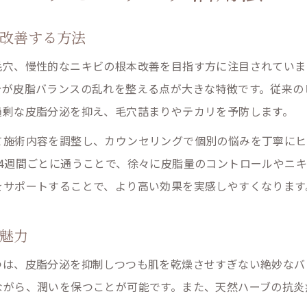
ターンオーバー促進でツヤ美肌を目指す方法
改善する方法
自然由来の成分が脂性肌に与える効果とは
ハーブピーリングの施術回数と効果の実感タイミング
毛穴、慢性的なニキビの根本改善を目指す方に注目されていま
分が皮脂バランスの乱れを整える点が大きな特徴です。従来の
肌を薄くしない安全なハーブピーリングの選び方
過剰な皮脂分泌を抑え、毛穴詰まりやテカリを予防します。
剥離ありの施術で根本から変わる脂性肌対策
て施術内容を調整し、カウンセリングで個別の悩みを丁寧にヒ
剥離ありハーブピーリングのダウンタイムと注意点
4週間ごとに通うことで、徐々に皮脂量のコントロールやニ
脂性肌に最適なハーブピーリングの頻度を知ろう
をサポートすることで、より高い効果を実感しやすくなります
ハーブピーリング施術後のおすすめスキンケア法
剥離工程で実感できる肌質改善のプロセス
魅力
敏感肌にも対応したハーブピーリングの利点
つは、皮脂分泌を抑制しつつも肌を乾燥させすぎない絶妙なバ
渋谷区注目のハーブピーリング体験談から学ぶ
ながら、潤いを保つことが可能です。また、天然ハーブの抗炎
実際のハーブピーリング体験談から学ぶポイント