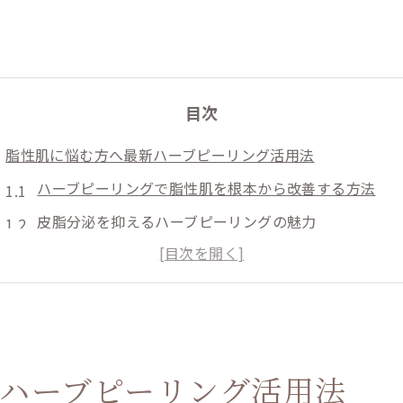
目次
脂性肌に悩む方へ最新ハーブピーリング活用法
ハーブピーリングで脂性肌を根本から改善する方法
皮脂分泌を抑えるハーブピーリングの魅力
剥離ありハーブピーリングの特徴と効果
東京エリアで人気のハーブピーリング事情
ハーブピーリングは敏感肌にもおすすめできる？
ハーブピーリングが叶える肌質改善の秘訣を徹底解説
ハーブピーリング活用法
ハーブピーリングがもたらす肌質改善のメカニズム