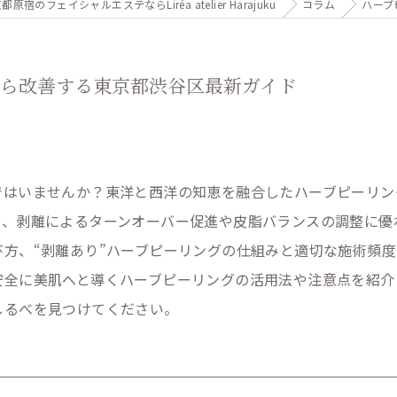
都原宿のフェイシャルエステならLiréa atelier Harajuku
コラム
ハーブ
から改善する東京都渋谷区最新ガイド
ではいませんか？東洋と西洋の知恵を融合したハーブピーリン
り、剥離によるターンオーバー促進や皮脂バランスの調整に優
方、“剥離あり”ハーブピーリングの仕組みと適切な施術頻
安全に美肌へと導くハーブピーリングの活用法や注意点を紹介
しるべを見つけてください。