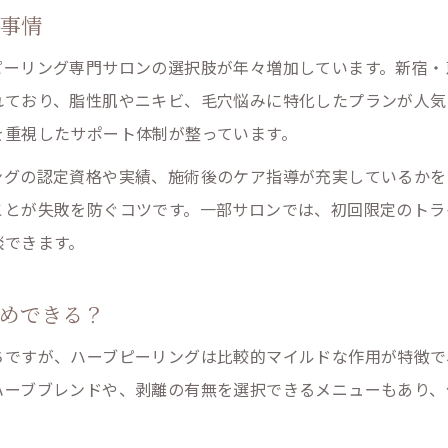
剥離期間中に守るべきスキンケアのポイント
グ事情
ハーブピーリングで美肌を保つための生活習慣
ピーリング専門サロンの選択肢が年々増加しています。新宿・
脂性肌の方が注意したい施術後の過ごし方
れており、脂性肌やニキビ、毛穴悩みに特化したプランが人気
ダウンタイム明けに実感する肌質改善効果
を重視したサポート体制が整っています。
ングの認定資格や実績、施術後のケア指導が充実しているかを
ことが失敗を防ぐコツです。一部サロンでは、初回限定のトラ
談できます。
めできる？
ちですが、ハーブピーリングは比較的マイルドな作用が特徴で
ハーブブレンドや、剥離の有無を選択できるメニューもあり、